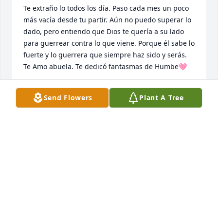
Te extraño lo todos los día. Paso cada mes un poco 
más vacía desde tu partir. Aún no puedo superar lo 
dado, pero entiendo que Dios te quería a su lado 
para guerrear contra lo que viene. Porque él sabe lo 
fuerte y lo guerrera que siempre haz sido y serás. 
Te Amo abuela. Te dedicó fantasmas de Humbe🩷
ADRIANA
Send Flowers
Plant A Tree
Apr 25, 2025
Pienso en ti todos los días. Te hecho de menos cada 
día más 😞 tengo tanto que contarte y ya no tengo 
como. No tengo a quien ore por mi. No tengo a 
nadie. Y me siento aún más vacía al saber que ya se 
me ha olvidado tu voz 😞 y se me desgarra el alma. 
Te extraño todos los días. Te dije todo lo que quería 
decirte en tus últimos días. Y me odio por no 